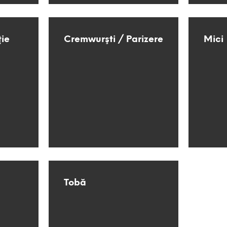
ţie
Cremwurşti / Parizere
Mici
Tobă