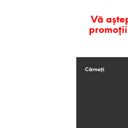
Vă aştep
promoţii
Cârnaţi