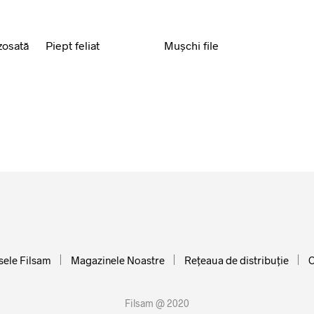
zosată
Piept feliat
Muşchi file
ele Filsam
Magazinele Noastre
Reţeaua de distribuţie
C
Filsam @ 2020