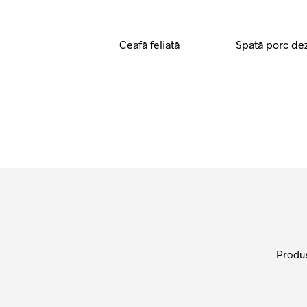
Ceafă feliată
Spată porc de
Produs